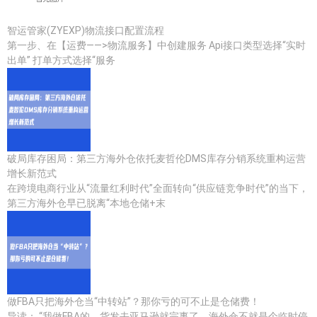
智运管家(ZYEXP)物流接口配置流程
第一步、在【运费——>物流服务】中创建服务 Api接口类型选择“实时
出单” 打单方式选择“服务
破局库存困局：第三方海外仓依托麦哲伦DMS库存分销系统重构运营
增长新范式
在跨境电商行业从“流量红利时代”全面转向“供应链竞争时代”的当下，
第三方海外仓早已脱离“本地仓储+末
做FBA只把海外仓当“中转站”？那你亏的可不止是仓储费！
导读： “我做FBA的，货发去亚马逊就完事了，海外仓不就是个临时停