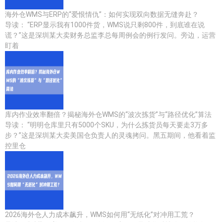
海外仓WMS与ERP的“爱恨情仇”：如何实现双向数据无缝奔赴？
导读： “ERP显示我有1000件货，WMS说只剩800件，到底谁在说
谎？”这是深圳某大卖财务总监李总每周例会的例行发问。旁边，运营
盯着
库内作业效率翻倍？揭秘海外仓WMS的“波次拣货”与“路径优化”算法
导读： “明明仓库里只有5000个SKU，为什么拣货员每天要走3万多
步？”这是深圳某大卖美国仓负责人的灵魂拷问。黑五期间，他看着监
控里仓
2026海外仓人力成本飙升，WMS如何用“无纸化”对冲用工荒？