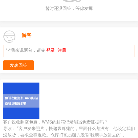
暂时还没回答，等你发挥
游客
^-^我来说两句，请先
登录
·
注册
发表回答
客户说收到空包裹，WMS的封箱记录能当免责证据吗？
导读： “客户发来照片，快递袋瘪瘪的，里面什么都没有。他咬定我们
没放货，要求全额退款。仓库打包员赌咒发誓‘我亲手放进去的’，