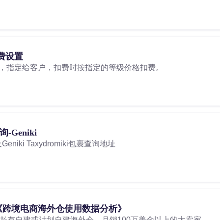
费设置
级，指定给客户，扣费时按指定的等级价格扣费。
询-Geniki
及Geniki Taxydromiki包裹查询地址
《跨境电商海外仓使用数据分析》
家55%有自建或计划自建海外仓，月销100万美金以上的大卖家