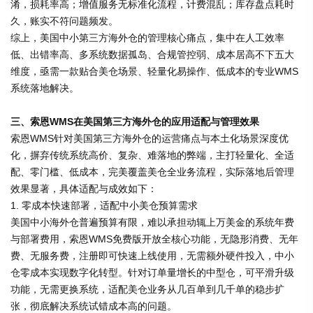
淆，损耗率高；增值服务无标准化流程，计费混乱；库存盘点耗时
久，账实不符问题频发。
综上，美国中小第三方海外仓的管理核心痛点，集中在人工效率
低、出错率高、多系统数据孤岛、合规管控弱、成本居高不下五大
维度，亟需一款贴合美仓场景、轻量化易操作、低成本的专业WMS
系统落地解决。
三、索恩WMS在美国第三方海外仓的应用适配与管理效果
索恩WMS针对美国第三方海外仓的运营痛点与本土化场景深度优
化，摒弃传统系统高价、复杂、难落地的弊端，主打轻量化、全适
配、零门槛、低成本，完美覆盖美仓全业务流程，实际落地后管理
效果显著，具体适配与成效如下：
1. 零成本快速部署，适配中小美仓预算需求
美国中小海外仓普遍预算有限，难以承担动辄上万美金的系统年费
与部署费用，索恩WMS免费版开放全核心功能，无隐形消费、无年
费、无服务费，注册即可快速上线使用，无需额外硬件投入，中小
仓零成本实现数字化转型。针对订单量增长的中型仓，可平滑升级
功能，无需更换系统，适配美仓业务从几百单到几千单的稳步扩
张，彻底解决系统试错成本高的问题。