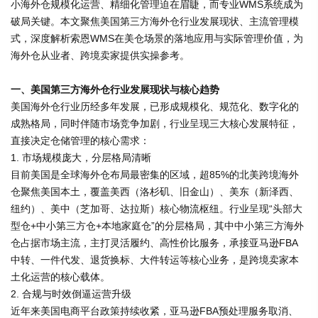
小海外仓规模化运营、精细化管理迫在眉睫，而专业WMS系统成为
破局关键。本文聚焦美国第三方海外仓行业发展现状、主流管理模
式，深度解析索恩WMS在美仓场景的落地应用与实际管理价值，为
海外仓从业者、跨境卖家提供实操参考。
一、美国第三方海外仓行业发展现状与核心趋势
美国海外仓行业历经多年发展，已形成规模化、规范化、数字化的
成熟格局，同时伴随市场竞争加剧，行业呈现三大核心发展特征，
直接决定仓储管理的核心需求：
1. 市场规模庞大，分层格局清晰
目前美国是全球海外仓布局最密集的区域，超85%的北美跨境海外
仓聚焦美国本土，覆盖美西（洛杉矶、旧金山）、美东（新泽西、
纽约）、美中（芝加哥、达拉斯）核心物流枢纽。行业呈现“头部大
型仓+中小第三方仓+本地家庭仓”的分层格局，其中中小第三方海外
仓占据市场主流，主打灵活履约、高性价比服务，承接亚马逊FBA
中转、一件代发、退货换标、大件转运等核心业务，是跨境卖家本
土化运营的核心载体。
2. 合规与时效倒逼运营升级
近年来美国电商平台政策持续收紧，亚马逊FBA预处理服务取消、