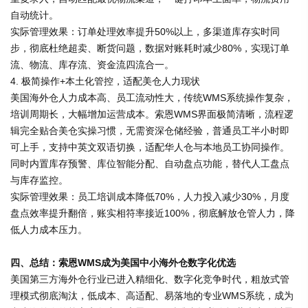
自动统计。
实际管理效果：订单处理效率提升50%以上，多渠道库存实时同
步，彻底杜绝超卖、断货问题，数据对账耗时减少80%，实现订单
流、物流、库存流、资金流四流合一。
4. 极简操作+本土化管控，适配美仓人力现状
美国海外仓人力成本高、员工流动性大，传统WMS系统操作复杂，
培训周期长，大幅增加运营成本。索恩WMS界面极简清晰，流程逻
辑完全贴合美仓实操习惯，无需资深仓储经验，普通员工半小时即
可上手，支持中英文双语切换，适配华人仓与本地员工协同操作。
同时内置库存预警、库位智能分配、自动盘点功能，替代人工盘点
与库存监控。
实际管理效果：员工培训成本降低70%，人力投入减少30%，月度
盘点效率提升翻倍，账实相符率接近100%，彻底解放仓管人力，降
低人力成本压力。
四、总结：索恩WMS成为美国中小海外仓数字化优选
美国第三方海外仓行业已进入精细化、数字化竞争时代，粗放式管
理模式彻底淘汰，低成本、高适配、易落地的专业WMS系统，成为