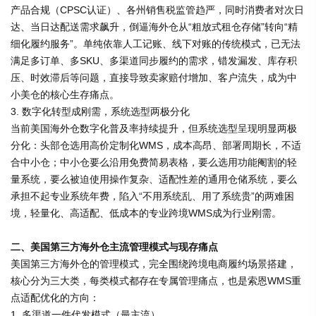
产品合规（CPSC认证）、各州销售税监管趋严，同时消费者对次日
达、当日达配送需求飙升，倒逼海外仓从“粗放式租仓存储”转向“精
细化履约服务”。单纯依靠人工记账、线下对账的传统模式，已无法
满足多订单、多SKU、多渠道同步履约的需求，错发漏发、库存积
压、时效滞后等问题，直接导致卖家赔付增加、客户流失，成为中
小美仓的核心生存痛点。
3. 数字化转型成刚需，系统选型两极分化
当前美国海外仓数字化普及率持续提升，但系统选型呈现明显两极
分化：头部仓选用高价定制化WMS，成本高昂、部署周期长，不适
合中小仓；中小仓要么沿用免费简易表格，要么选用功能阉割的轻
量系统，要么被迫使用操作复杂、适配性差的通用仓储系统，要么
承担不起专业系统年费，陷入“不用系统乱、用了系统贵”的两难困
境，轻量化、高适配、低成本的专业跨境WMS成为行业刚需。
二、美国第三方海外仓主流管理模式与现存痛点
美国第三方海外仓的管理模式，完全围绕跨境电商履约场景搭建，
核心分为三大类，每类模式都存在专属管理痛点，也是索恩WMS重
点适配优化的方向：
1. 多渠道一件代发模式（最主流）