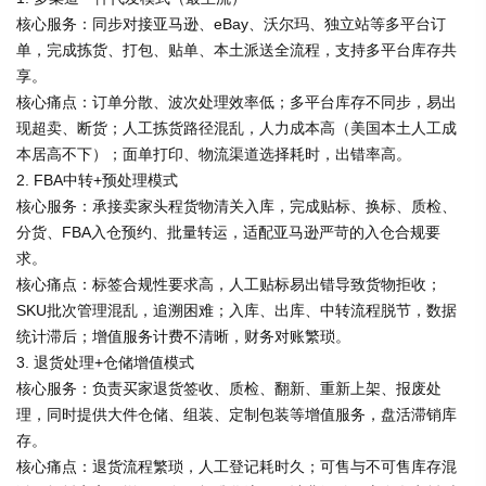
核心服务：同步对接亚马逊、eBay、沃尔玛、独立站等多平台订
单，完成拣货、打包、贴单、本土派送全流程，支持多平台库存共
享。
核心痛点：订单分散、波次处理效率低；多平台库存不同步，易出
现超卖、断货；人工拣货路径混乱，人力成本高（美国本土人工成
本居高不下）；面单打印、物流渠道选择耗时，出错率高。
2. FBA中转+预处理模式
核心服务：承接卖家头程货物清关入库，完成贴标、换标、质检、
分货、FBA入仓预约、批量转运，适配亚马逊严苛的入仓合规要
求。
核心痛点：标签合规性要求高，人工贴标易出错导致货物拒收；
SKU批次管理混乱，追溯困难；入库、出库、中转流程脱节，数据
统计滞后；增值服务计费不清晰，财务对账繁琐。
3. 退货处理+仓储增值模式
核心服务：负责买家退货签收、质检、翻新、重新上架、报废处
理，同时提供大件仓储、组装、定制包装等增值服务，盘活滞销库
存。
核心痛点：退货流程繁琐，人工登记耗时久；可售与不可售库存混