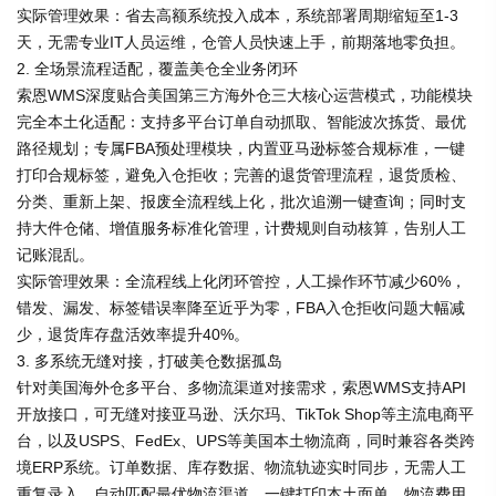
实际管理效果：省去高额系统投入成本，系统部署周期缩短至1-3
天，无需专业IT人员运维，仓管人员快速上手，前期落地零负担。
2. 全场景流程适配，覆盖美仓全业务闭环
索恩WMS深度贴合美国第三方海外仓三大核心运营模式，功能模块
完全本土化适配：支持多平台订单自动抓取、智能波次拣货、最优
路径规划；专属FBA预处理模块，内置亚马逊标签合规标准，一键
打印合规标签，避免入仓拒收；完善的退货管理流程，退货质检、
分类、重新上架、报废全流程线上化，批次追溯一键查询；同时支
持大件仓储、增值服务标准化管理，计费规则自动核算，告别人工
记账混乱。
实际管理效果：全流程线上化闭环管控，人工操作环节减少60%，
错发、漏发、标签错误率降至近乎为零，FBA入仓拒收问题大幅减
少，退货库存盘活效率提升40%。
3. 多系统无缝对接，打破美仓数据孤岛
针对美国海外仓多平台、多物流渠道对接需求，索恩WMS支持API
开放接口，可无缝对接亚马逊、沃尔玛、TikTok Shop等主流电商平
台，以及USPS、FedEx、UPS等美国本土物流商，同时兼容各类跨
境ERP系统。订单数据、库存数据、物流轨迹实时同步，无需人工
重复录入，自动匹配最优物流渠道，一键打印本土面单，物流费用