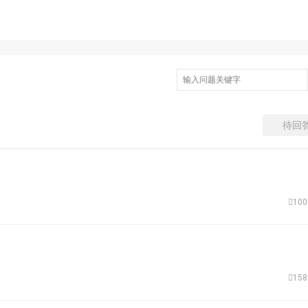
待回
10
15