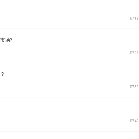
71
市场?
70
好？
75
74