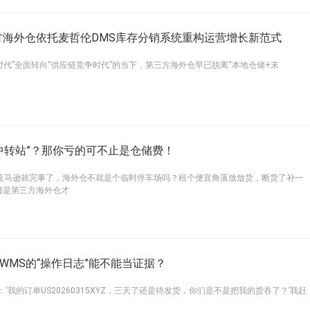
方海外仓依托麦哲伦DMS库存分销系统重构运营增长新范式
时代”全面转向“供应链竞争时代”的当下，第三方海外仓早已脱离“本地仓储+末
“中转站”？那你亏的可不止是仓储费！
发去亚马逊就完事了，海外仓不就是个临时停车场吗？租个便宜角落放放货，断货了补一
都是第三方海外仓才
WMS的“操作日志”能不能当证据？
‘我的订单US20260315XYZ，三天了还是待发货，你们是不是把我的货吞了？’我赶