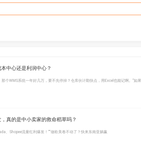
成本中心还是利润中心？
那个WMS系统一年好几万，要不先停掉？仓库伙计勤快点，用Excel也能记啊。”如
发，真的是中小卖家的救命稻草吗？
zada、Shopee流量红利爆发！”“做欧美卷不动了？快来东南亚躺赢