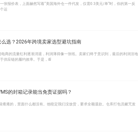
一张报价表，上面赫然写着“美国海外仓一件代发，仅需0.3美元/单”时，你的第一反
个运
么选？2026年跨境卖家选型避坑指南
跨境电商的流量红利逐渐消退，利润薄得像一张纸。卖家们终于意识到，最后的利润洼地
于供应链的履约效率。于是，&l
MS的封箱记录能当免责证据吗？
递袋瘪瘪的，里面什么都没有。他咬定我们没放货，要求全额退款。仓库打包员赌咒发