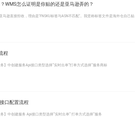
收？WMS怎么证明是你贴的还是亚马逊弄的？
A，亚马逊直接拒收，理由是'FNSKU标签与ASN不匹配'。我坚称标签文件是海外仓自己贴
置流程
务】中创建服务Api接口类型选择“实时出单”打单方式选择“服务商标
物流接口配置流程
务】中创建服务 Api接口类型选择“实时出单” 打单方式选择“服务